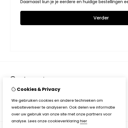
Daarnaast kun je je eerdere en huidige bestellingen e
Verder
Informatie
Over ons
Cookies & Privacy
Contact
Verzending en levertijd
We gebruiken cookies en andere technieken om
Bedenktijd / Herroepingsrecht
websiteverkeer te analyseren. Ook delen we informatie
Algemene voorwaarden
over uw gebruik van onze site met onze partners voor
analyse.
Lees onze cookieverklaring
hier