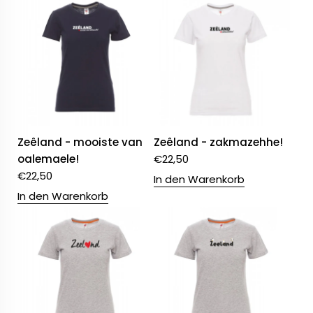
Zeêland - mooiste van
Zeêland - zakmazehhe!
oalemaele!
€
22,50
€
22,50
In den Warenkorb
In den Warenkorb