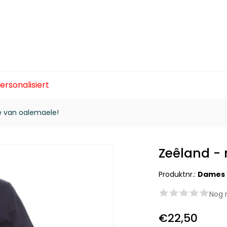
ersonalisiert
e van oalemaele!
Zeêland -
Produktnr.:
Dames 
Nog 
€22,50