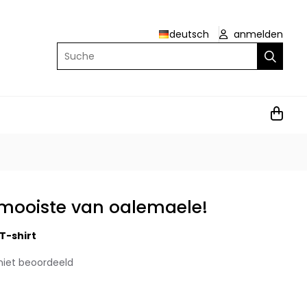
deutsch
anmelden
Suche
 mooiste van oalemaele!
T-shirt
niet beoordeeld