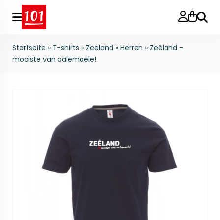
Suche
Startseite
»
T-shirts
»
Zeeland
»
Herren
»
Zeêland -
mooiste van oalemaele!