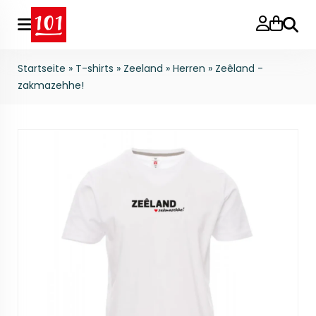
Suche
Startseite
»
T-shirts
»
Zeeland
»
Herren
»
Zeêland -
zakmazehhe!