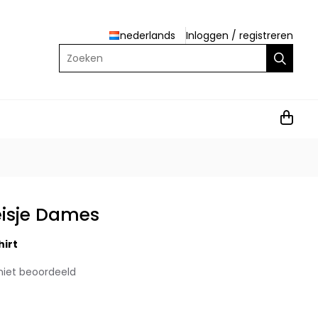
nederlands
Inloggen
/
registreren
Zoeken
isje Dames
irt
niet beoordeeld