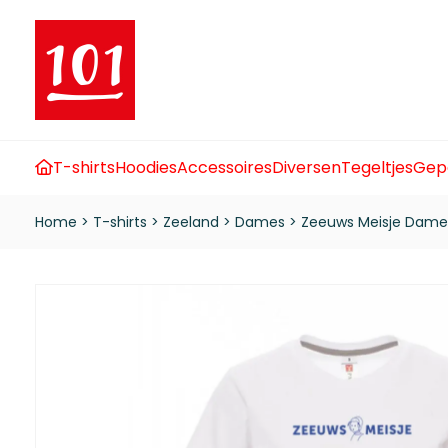
T-shirts
Hoodies
Accessoires
Diversen
Tegeltjes
Gep
Home
>
T-shirts
>
Zeeland
>
Dames
>
Zeeuws Meisje Dame