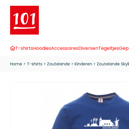
T-shirts
Hoodies
Accessoires
Diversen
Tegeltjes
Gep
Home
>
T-shirts
>
Zoutelande
>
Kinderen
>
Zoutelande Skyl